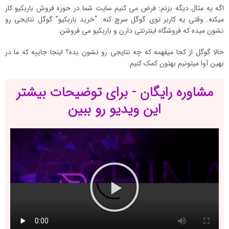
اگه یه مثال دیگه بزنم: فرض می کنیم سایت شما در حوزه فروش باربکیو کار
میکنه. وقتی یه کاربر توی گوگل سرچ کنه: “خرید باربکیو” گوگل نتایجی رو
نشون میده که فروشگاه اینترنتی دارن و باربکیو می فروشن.
حالا گوگل از کجا میفهمه که چه نتایجی رو نشون بده؟ اینجا جاییه که ما در
بهین آوا میتونیم بهتون کمک کنیم.
مشاوره رایگان - برای توضیحات بیشتر
این ویدیو رو ببین