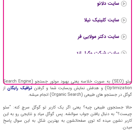
سایت دلانو
سایت کلینیک نیلا
سایت دکتر مولایی فر
سایت شرکت وکیل لند
سایت کلینیک دکتر فخرایی
سئو (SEO) به صورت خلاصه یعنی بهبود موتور جستجو (Search Engine
Optimization) و هدفش نمایش وبسایت شما و گرفتن
ترافیک رایگان
از
گوگل در جستجو های طبیعی (Organic Search) انجام میشه.
حالا جستجوی طبیعی چیه؟ یعنی اگر یک کاربر تو گوگل سرچ کنه: “سئو
چیست؟” به دنبال یافتن جواب سوالشه. پس گوگل میاد و نتایجی رو به این
کاربر نشون میده که توی صفحاتشون به بهترین شکل به این سوال پاسخ
میدن.