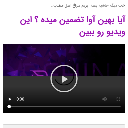
خب دیگه حاشیه بسه. بریم سراغ اصل مطلب..
آیا بهین آوا تضمین میده ؟ این
ویدیو رو ببین