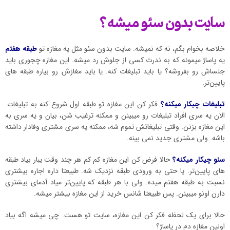
سایت بدون سئو میشه؟
خلاصه بخوام بگم، نه که نمیشه. سایت بدون سئو مثل یه مغازه تو
طبقه هفتم
یه پاساژ میمونه که به ندرت کسی از جلوش رد میشه. این مغازه چجوری باید
جنساش رو بفروشه؟ یا باید تبلیغات کنه. یا باید مغازش رو بیاره طبقه های
پایین‌تر.
تبلیغات چیکار میکنه؟
فکر کن این مغازه تو طبقه اول شروع کنه به تبلیغات.
الان یه سری افراد تبلیغات رو میبینن و ممکنه ترغیب شن، بیان و یه سری به
این مغازه بزنن. وقتی تبلیغاتش تموم شه، ممکنه یه سری مشتری وفادار داشته
باشه. ولی مشتری جدید نمی بینه.
سئو چیکار میکنه؟
حالا فرض کن این مغازه کم کم هر چند وقت یبار بیاد طبقه
های پایین‌تر. یا حتی به ورودی طبقه نزدیک شه. طبیعتا داره اجاره بیشتری
نسبت به طبقه هفتم میده. ولی با هر طبقه که پایین‌تر میاد آدمای بیشتری
دارن اونو میبینن. پس طبیعتا شانس خرید از این مغازه بیشتر میشه.
حالا برای یک لحظه فکر کن این مغازه، سایت تو هست. چی میشه اگه بیاد
اولین مغازه دم در پاساژ؟