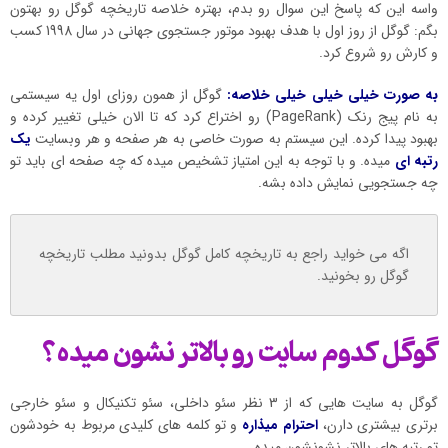
واسه این که پاسخ این سوال رو بدم، بهتره خلاصه تاریخچه گوگل رو بهتون
بگم: گوگل از روز اول با هدف بهبود موتور جستجوی جهانی در سال 1998 کسب
و کارش رو شروع کرد.
به صورت خیلی خیلی خیلی خلاصه:
گوگل از همون روزای اول یه سیستمی
به نام پیج رنک (PageRank) رو اختراع کرد که تا الان خیلی تغییر کرده و
بهبود پیدا کرده. این سیستم به صورت خاصی به هر صفحه و هر وبسایت
یک
رتبه ای
میده. و با توجه به این امتیاز تشخیص میده که چه صفحه ای باید تو
چه جستجویی نمایش داده بشه.
اگه می خواید راجع به تاریخچه کامل گوگل بدونید مطلب تاریخچه
گوگل رو بخونید.
گوگل کدوم سایت رو بالاتر نشون میده؟
گوگل به سایت هایی که از 3 نظر سئو داخلی، سئو تکنیکال و سئو خارجی
برتری بیشتری دارن،
احترام میذاره
و تو کلمه های کلیدی مربوط به خودشون
تو رتبه های بالاتر نشونشون میده.