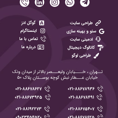
گوگل ادز
طراحی سایت
اینستاگرام
سئو و بهینه سازی
تماس با ما
ادمینی سایت
درباره ما
کاتالوگ دیجیتال
طراحی لوگو
تــهران ، خــــیابان ولیعـــصر بالاتر از میدان ونک
خیابان عـــطار نبش کوچه بوســتان پلاک 50
021-88678627
021-88678936
021-88673925
021-88678491
021-88192273
021-88675407
09023454520
021-88678625