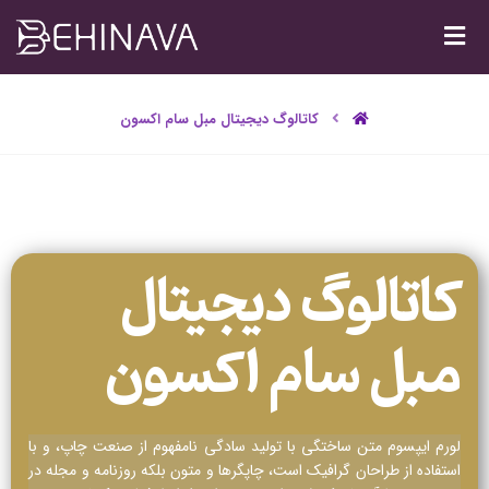
کاتالوگ دیجیتال مبل سام اکسون
کاتالوگ دیجیتال
مبل سام اکسون
لورم ایپسوم متن ساختگی با تولید سادگی نامفهوم از صنعت چاپ، و با
استفاده از طراحان گرافیک است، چاپگرها و متون بلکه روزنامه و مجله در