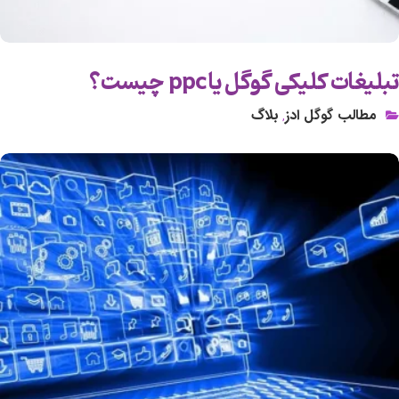
تبلیغات کلیکی گوگل یا ppc چیست؟
مطالب گوگل ادز
بلاگ
,