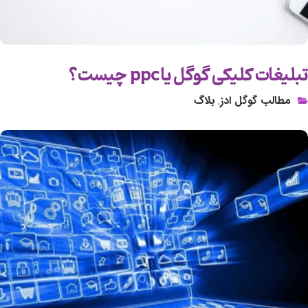
تبلیغات کلیکی گوگل یا ppc چیست؟
مطالب گوگل ادز
بلاگ
,