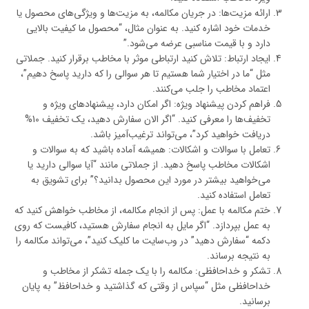
ارائه مزیت‌ها: در جریان مکالمه، به مزیت‌ها و ویژگی‌های محصول یا
خدمات خود اشاره کنید. به عنوان مثال، “محصول ما کیفیت بالایی
دارد و با قیمت مناسبی عرضه می‌شود.”
ایجاد ارتباط: تلاش کنید ارتباطی موثر با مخاطب برقرار کنید. جملاتی
مثل “ما در اختیار شما هستیم تا هر سوالی را که دارید پاسخ دهیم”،
اعتماد مخاطب را جلب می‌کنند.
فراهم کردن پیشنهاد ویژه: اگر امکان دارد، پیشنهادهای ویژه و
تخفیف‌ها را معرفی کنید. “اگر الان سفارش دهید، یک تخفیف 10%
دریافت خواهید کرد”، می‌تواند ترغیب‌آمیز باشد.
تعامل با سوالات و اشکالات: همیشه آماده باشید که به سوالات و
اشکالات مخاطب پاسخ دهید. از جملاتی مانند “آیا سوالی دارید یا
می‌خواهید بیشتر در مورد این محصول بدانید؟” برای تشویق به
تعامل استفاده کنید.
ختم مکالمه با عمل: پس از انجام مکالمه، از مخاطب خواهش کنید که
به عمل بپردازد. “اگر مایل به انجام سفارش هستید، کافیست که روی
دکمه “سفارش دهید” در وب‌سایت ما کلیک کنید”، می‌تواند مکالمه را
به نتیجه برساند.
تشکر و خداحافظی: مکالمه را با یک جمله تشکر از مخاطب و
خداحافظی مثل “سپاس از وقتی که گذاشتید و خداحافظ” به پایان
برسانید.