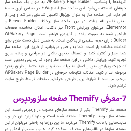
افزونه‌ها را بشناسید. WPBakery Page Builder به عنوان یک صفحه ساز
حرفه‌ای شناخته می‌شود. این صفحه ساز امتیاز 4.65 در مقیاس آرای 10،000
نفر دارد. این صفحه ساز به عنوان ویژوال کامپوزر شناسایی می‌شد و پس از
مدتی تغییر نام یافت. در این صفحه ساز برخلاف Beaver Builder و
Elementor، می‌توان ویرایش Front نیز داشت. امکان مشاهده صفحات
طراحی شده به صورت زنده و کاربردی فراهم است. WPBakery Page
Builder دارای حجم عظیمی از پلاگین است. به همین دلیل دست طراح برای
اقدامات مختلف باز است. شما به راحتی می‌توانید از طریق این صفحه ساز
همه چیز را کنترل کنید و انعطاف پذیری بالایی در طراحی و پیاده سازی
تجربه کنید. ویرایش داخلی در این صفحه ساز وجود ندارد، پس بدیهی است
که جهت ویرایش متن و اعمال تغییرات مدنظرتان باید حتما از طریق پنجره
مربوطه اقدام کنید. امکانات کتابخانه حرفه‌ای در WPBakery Page Builder
موجب می‌شود تا شرایط برای طراحی حرفه‌ای صفحات توسط طراح سایت
فراهم شود.
7-معرفی Themify صفحه ساز وردپرس
صفحه ساز Themify یکی از صفحه سازهای محبوب در وردپرس است. این
صفحه ساز توسط Themify ساخته شده است و تنها کاربرد آن در وب
سایت‌هایی با قالب Themify می‌کرد؛ اما این روزها به راحتی می‌توان از این
صفحه سازها در قالب‌های مختلف استفاده کرد. همین موضوع اندکی در