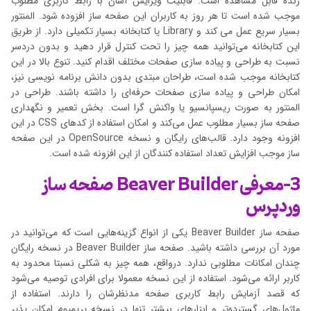
زنده قابل مشاهده است. قابلیت ویرایش آسان با رابط کاربری مطلوب
موجب شده است تا هر روز به کاربران این صفحه ساز افزوده شود. المنتور
بسیار سریع عمل می کند و Library یا کتابخانه بسیار تکمیلی دارد. از طریق
این کتابخانه می‌توانید همه چیز را تحت کنترل قرار دهید و بدون دردسر
نسبت به طراحی و پیاده سازی صفحات مختلف اقدام کنید. تنوع بالا در این
کتابخانه موجب شده است، طراحان مبتدی بدون دانش برنامه نویسی نیز،
امکان طراحی و پیاده سازی صفحات حرفه‌ای را داشته باشند. طراحی در
المنتور به صورت ریسپانسیو یا واکنش گرا است. بخش تعمیر و نگهداری
صفحه ساز بسیار مطلوب عمل می‌کند و امکان استفاده از کدهای CSS در این
افزونه وجود دارد. قالب‌های رایگان و نسخه OpenSource در این صفحه
ساز موجب افزایش تعداد استفاده کنندگان از این افزونه شده است.
3-معرفی Beaver Builder صفحه ساز
وردپرس
صفحه ساز Beaver Builder یکی از انواع گزینه‌هایی است که می‌توانید در
مورد آن بررسی داشته باشید. صفحه ساز Beaver Builder در نسخه رایگان
چندان امکانات مطلوبی ندارد. درواقع، همه چیز به شکلی نسبتا محدود به
کاربر ارائه می‌شود. استفاده از این نسخه معمولا برای افرادی توصیه می‌شود
که قصد آزمایش رابط کاربری صفحه مدنظرشان را دارند. استفاده از
ماژول‌های گسترده‌تر و ابزارهای بیشتر تنها در نسخه پریمیوم امکان پذیر