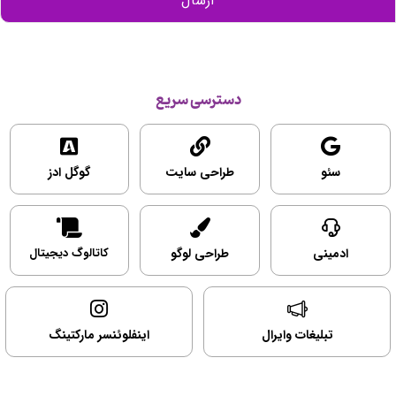
دسترسی سریع
سئو
طراحی سایت
گوگل ادز
ادمینی
طراحی لوگو
کاتالوگ دیجیتال
تبلیغات وایرال
اینفلوئنسر مارکتینگ